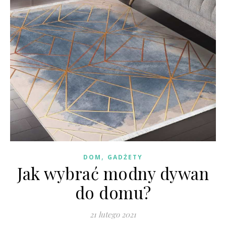
,
DOM
GADŻETY
Jak wybrać modny dywan
do domu?
21 lutego 2021