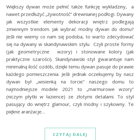
Większy dywan może pełnić także funkcję wykładziny, a
nawet przedłużyć „żywotność” drewnianej podłogi. Dywany
jak wszystkie elementy dekoracji wnętrz podlegają
zmiennym trendom. Jak wybrać modny dywan do domu?
Jeśli nie wiemy co nam się podoba, to warto zdecydować
się na dywany w skandynawskim stylu. Czyli proste formy
(jak geometryczne wzory) i stonowane kolory (jak
praktyczne szarości). Skandynawski styl gwarantuje nam
minimalną ilość ozdób, dzięki temu dywan pasuje do prawie
każdego pomieszczenia. Jeśli jednak oczekujemy by nasz
dywan był „wisienką na torcie” naszego domu to
najmodniejsze modele 2021 to „marmurowe wzory”
(niczym płytki w łazience) ze złotymi detalami. To styl
pasujący do wnętrz glamour, czyli modny i szykowny. Te
piękne aranżacje…
CZYTAJ DALEJ