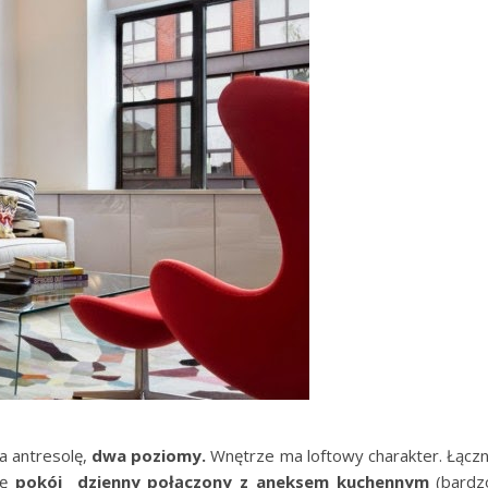
a antresolę,
dwa poziomy.
Wnętrze ma loftowy charakter. Łącz
ię
pokój dzienny połączony z aneksem kuchennym
(bardz