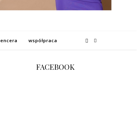
uencera
współpraca
FACEBOOK