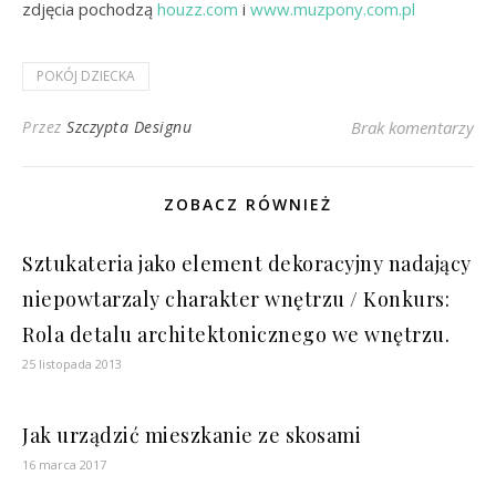
zdjęcia pochodzą
houzz.com
i
www.muzpony.com.pl
POKÓJ DZIECKA
Przez
Szczypta Designu
Brak komentarzy
ZOBACZ RÓWNIEŻ
Sztukateria jako element dekoracyjny nadający
niepowtarzaly charakter wnętrzu / Konkurs:
Rola detalu architektonicznego we wnętrzu.
25 listopada 2013
Jak urządzić mieszkanie ze skosami
16 marca 2017