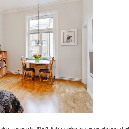
ylu
o powierzchni
33m2.
Pokój spełnia funkcje sypialni oraz stre