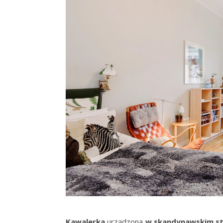
Kawalerka
urządzona
w skandynawskim st