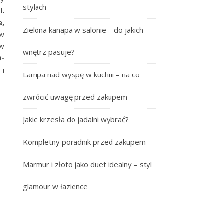
stylach
l.
e,
Zielona kanapa w salonie – do jakich
ów
 w
wnętrz pasuje?
0-
 i
Lampa nad wyspę w kuchni – na co
zwrócić uwagę przed zakupem
Jakie krzesła do jadalni wybrać?
Kompletny poradnik przed zakupem
Marmur i złoto jako duet idealny – styl
glamour w łazience