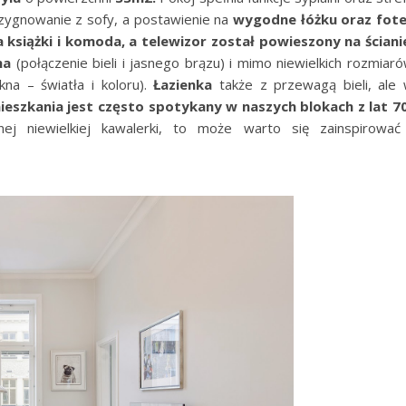
zygnowanie z sofy, a postawienie na
wygodne łóżku oraz fote
a książki i komoda, a telewizor został powieszony na ściani
na
(połączenie bieli i jasnego brązu) i mimo niewielkich rozmiar
na – światła i koloru).
Łazienka
także z przewagą bieli, ale
ieszkania jest często spotykany w naszych blokach z lat 7
ej niewielkiej kawalerki, to może warto się zainspirować