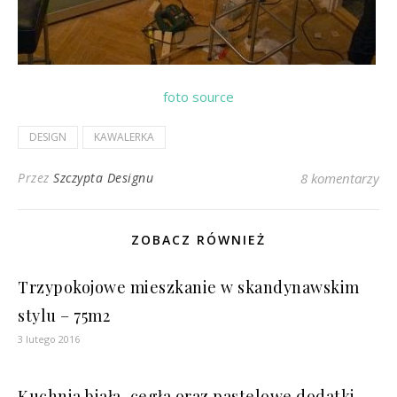
foto source
DESIGN
KAWALERKA
Przez
Szczypta Designu
8 komentarzy
ZOBACZ RÓWNIEŻ
Trzypokojowe mieszkanie w skandynawskim
stylu – 75m2
3 lutego 2016
Kuchnia biała, cegła oraz pastelowe dodatki