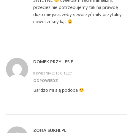
ŚWIETNE
uwielbiam taki minimalizm,
przecież nie potrzebujemy tak na prawdę
dużo miejsca, żeby stworzyć miły przytulny
nowoczesny kąt
DOMEK PRZY LESIE
8 KWIETNIA 2016 O 15:27
ODPOWIEDZ
Bardzo mi się podoba
ZOFIA SUKHI.PL