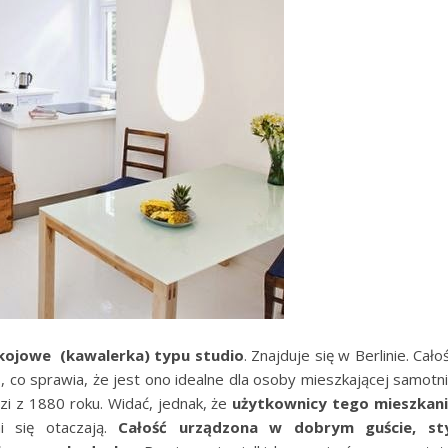
kojowe (kawalerka) typu studio
. Znajduje się w Berlinie. Cało
ń
, co sprawia, że jest ono idealne dla osoby mieszkającej samotn
zi z 1880 roku. Widać, jednak, że
użytkownicy tego mieszkan
i się otaczają.
Całość urządzona w dobrym guście, st