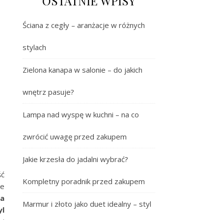
OSTATNIE WPISY
Ściana z cegły – aranżacje w różnych
stylach
Zielona kanapa w salonie – do jakich
wnętrz pasuje?
Lampa nad wyspę w kuchni – na co
zwrócić uwagę przed zakupem
Jakie krzesła do jadalni wybrać?
ść
Kompletny poradnik przed zakupem
ie
ia
Marmur i złoto jako duet idealny – styl
yl