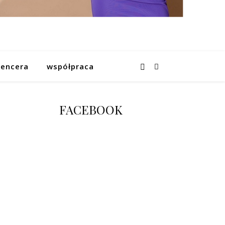
uencera
współpraca
FACEBOOK