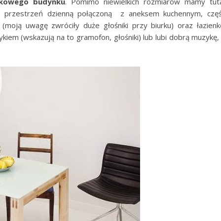
tkowego budynku
. Pomimo niewielkich rozmiarów mamy tut
: przestrzeń dzienną połączoną z aneksem kuchennym, czę
(moją uwagę zwróciły duże głośniki przy biurku) oraz łazienk
iem (wskazują na to gramofon, głośniki) lub lubi dobrą muzykę,