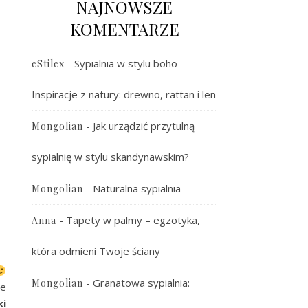
NAJNOWSZE
KOMENTARZE
-
Sypialnia w stylu boho –
eStilex
Inspiracje z natury: drewno, rattan i len
-
Jak urządzić przytulną
Mongolian
sypialnię w stylu skandynawskim?
-
Naturalna sypialnia
Mongolian
-
Tapety w palmy – egzotyka,
Anna
która odmieni Twoje ściany
-
Granatowa sypialnia:
Mongolian
że
ki