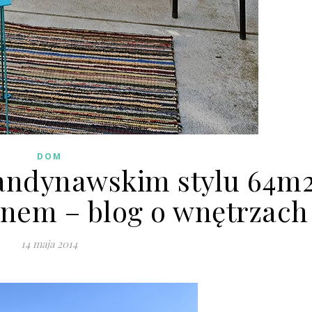
DOM
andynawskim stylu 64m
onem – blog o wnętrzach
14 maja 2014