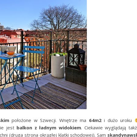
skim
położone w Szwecji. Wnętrze ma
64m2
i dużo uroku
ie jest
balkon z ładnym widokiem
. Ciekawie wyglądają tak
uchni (druga strona okrągłej klatki schodowej). Sam
skandynaws