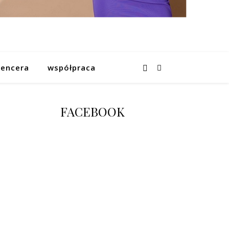
uencera
współpraca
FACEBOOK