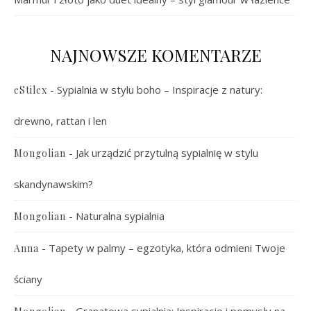
NAJNOWSZE KOMENTARZE
-
Sypialnia w stylu boho – Inspiracje z natury:
eStilex
drewno, rattan i len
-
Jak urządzić przytulną sypialnię w stylu
Mongolian
skandynawskim?
-
Naturalna sypialnia
Mongolian
-
Tapety w palmy – egzotyka, która odmieni Twoje
Anna
ściany
-
Granatowa sypialnia: Inspiracje i pomysły na