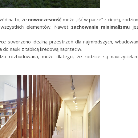
wód na to, że
nowoczesność
może „iść w parze” z ciepłą, rodzin
ie wszystkich elementów. Nawet
zachowanie minimalizmu
jes
styce stworzono idealną przestrzeń dla najmłodszych, wbudowa
a do nauki z tablicą kredową naprzeciw.
rdzo rozbudowana, może dlatego, że rodzice są nauczycielam