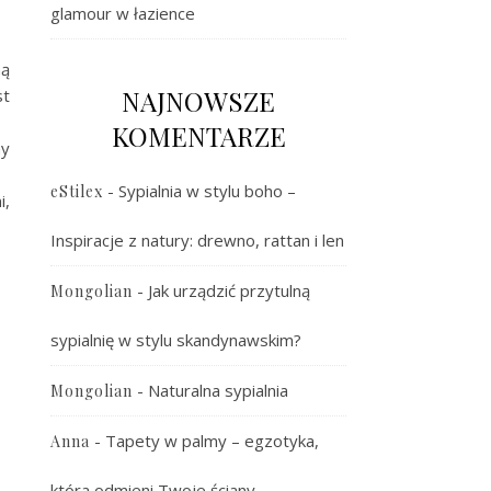
glamour w łazience
ną
NAJNOWSZE
t
KOMENTARZE
ny
-
Sypialnia w stylu boho –
eStilex
i,
Inspiracje z natury: drewno, rattan i len
-
Jak urządzić przytulną
Mongolian
sypialnię w stylu skandynawskim?
-
Naturalna sypialnia
Mongolian
-
Tapety w palmy – egzotyka,
Anna
która odmieni Twoje ściany