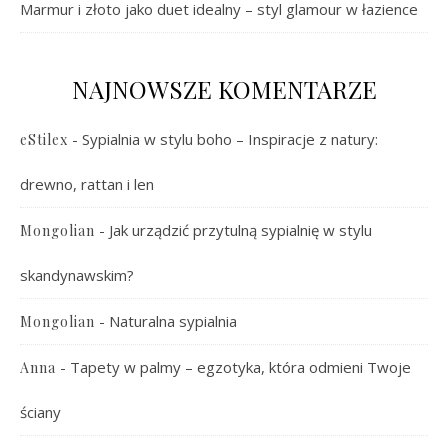
Marmur i złoto jako duet idealny – styl glamour w łazience
NAJNOWSZE KOMENTARZE
-
Sypialnia w stylu boho – Inspiracje z natury:
eStilex
drewno, rattan i len
-
Jak urządzić przytulną sypialnię w stylu
Mongolian
skandynawskim?
-
Naturalna sypialnia
Mongolian
-
Tapety w palmy – egzotyka, która odmieni Twoje
Anna
ściany