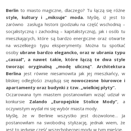
Berlin
to miasto magiczne, dlaczego? Tu łączą się różne
style, kultury i „miksuje” moda.
Myślę, iż jest to
zarówno zasługa historii (podziału na część wschodnią –
socjalistyczną i zachodnią – kapitalistyczną), jak i osób tu
mieszkających, które są bardzo energiczne oraz otwarte
na wszelkiego typu eksperymenty. Można tu spotkać
osoby
ubrane bardzo elegancko, oraz w ubrania typu
„casual”, a nawet takie, które łączą te dwa style
tworząc oryginalną „modę uliczną”
.
Architektura
Berlina
jest równie niesamowita jak jej mieszkańcy, w
bliskiej odległości znajdują się
nowoczesne biurowce i
apartamenty oraz budynki z tzw. „wielkiej płyty”.
Oczarowana tym miastem postanowiłam wziąć udział w
konkursie
Zalando „Europejskie Stolice Mody”
, a
oczywistym wydał mi się wybór miasta mody.
Myślę, że w Berlinie wszystko jest dozwolone… Ja
postanowiłam na swobodną stylizację, jednak wiem, że
jest to jedynie część wszechobecnej mody w tym mieście.