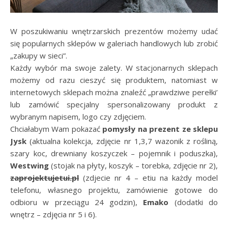
W poszukiwaniu wnętrzarskich prezentów możemy udać
się popularnych sklepów w galeriach handlowych lub zrobić
„zakupy w sieci”.
Każdy wybór ma swoje zalety. W stacjonarnych sklepach
możemy od razu cieszyć się produktem, natomiast w
internetowych sklepach można znaleźć „prawdziwe perełki’
lub zamówić specjalny spersonalizowany produkt z
wybranym napisem, logo czy zdjęciem.
Chciałabym Wam pokazać
pomysły na prezent ze sklepu
Jysk
(aktualna kolekcja, zdjęcie nr 1,3,7 wazonik z rośliną,
szary koc, drewniany koszyczek – pojemnik i poduszka),
Westwing
(stojak na płyty, koszyk – torebka, zdjęcie nr 2),
zaprojektujetui.pl
(zdjecie nr 4 – etiu na każdy model
telefonu, własnego projektu, zamówienie gotowe do
odbioru w przeciągu 24 godzin),
Emako
(dodatki do
wnętrz – zdjęcia nr 5 i 6).