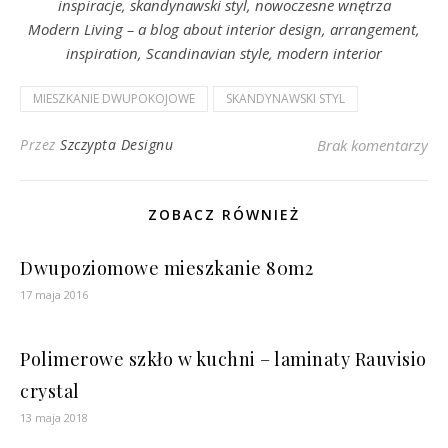
inspiracje, skandynawski styl, nowoczesne wnętrza
Modern Living – a blog about interior design, arrangement,
inspiration, Scandinavian style, modern interior
MIESZKANIE DWUPOKOJOWE
SKANDYNAWSKI STYL
Przez
Szczypta Designu
Brak komentarzy
ZOBACZ RÓWNIEŻ
Dwupoziomowe mieszkanie 80m2
17 maja 2016
Polimerowe szkło w kuchni – laminaty Rauvisio
crystal
13 maja 2018