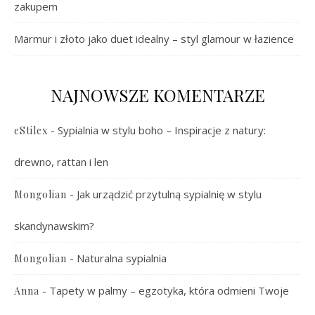
zakupem
Marmur i złoto jako duet idealny – styl glamour w łazience
NAJNOWSZE KOMENTARZE
-
Sypialnia w stylu boho – Inspiracje z natury:
eStilex
drewno, rattan i len
-
Jak urządzić przytulną sypialnię w stylu
Mongolian
skandynawskim?
-
Naturalna sypialnia
Mongolian
-
Tapety w palmy – egzotyka, która odmieni Twoje
Anna