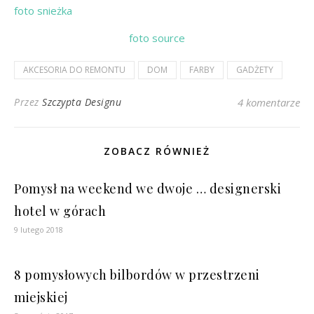
foto snieżka
foto source
AKCESORIA DO REMONTU
DOM
FARBY
GADŻETY
Przez
Szczypta Designu
4 komentarze
ZOBACZ RÓWNIEŻ
Pomysł na weekend we dwoje … designerski
hotel w górach
9 lutego 2018
8 pomysłowych bilbordów w przestrzeni
miejskiej