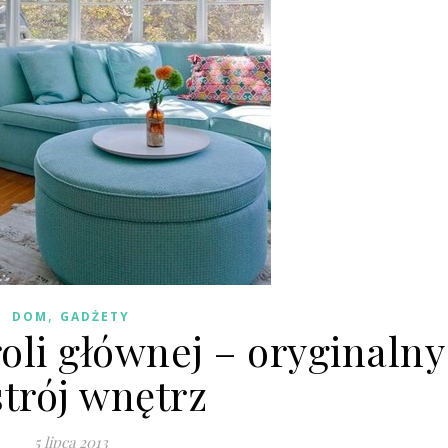
,
DOM
GADŻETY
roli głównej – oryginalny
trój wnętrz
5 lipca 2013