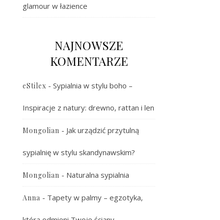
glamour w łazience
NAJNOWSZE
KOMENTARZE
-
Sypialnia w stylu boho –
eStilex
Inspiracje z natury: drewno, rattan i len
-
Jak urządzić przytulną
Mongolian
sypialnię w stylu skandynawskim?
-
Naturalna sypialnia
Mongolian
-
Tapety w palmy – egzotyka,
Anna
która odmieni Twoje ściany