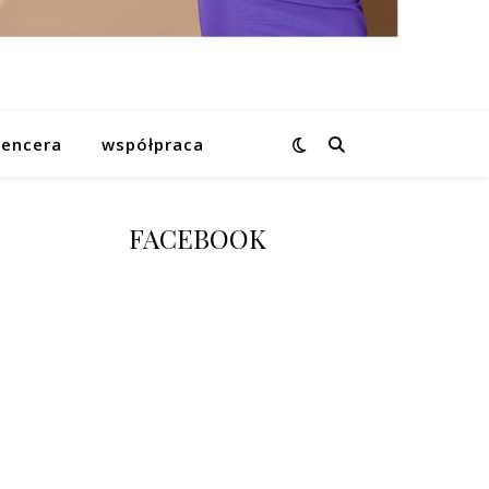
uencera
współpraca
FACEBOOK