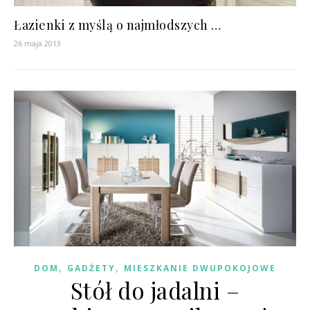
Łazienki z myślą o najmłodszych …
26 maja 2013
,
,
DOM
GADŻETY
MIESZKANIE DWUPOKOJOWE
Stół do jadalni –