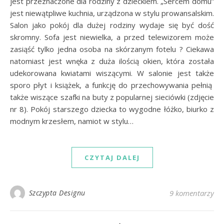
jest przeznaczone dla rodziny z dzieckiem. „Sercem domu”
jest niewątpliwe kuchnia, urządzona w stylu prowansalskim.
Salon jako pokój dla dużej rodziny wydaje się być dość
skromny. Sofa jest niewielka, a przed telewizorem może
zasiąść tylko jedna osoba na skórzanym fotelu ? Ciekawa
natomiast jest wnęka z duża ilością okien, która została
udekorowana kwiatami wiszącymi. W salonie jest także
sporo płyt i książek, a funkcję do przechowywania pełnią
także wiszące szafki na buty z popularnej sieciówki (zdjęcie
nr 8). Pokój starszego dziecka to wygodne łóżko, biurko z
modnym krzesłem, namiot w stylu…
CZYTAJ DALEJ
Szczypta Designu
9 komentarzy