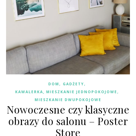
,
,
DOM
GADŻETY
,
KAWALERKA, MIESZKANIE JEDNOPOKOJOWE
MIESZKANIE DWUPOKOJOWE
Nowoczesne czy klasyczne
obrazy do salonu – Poster
Store