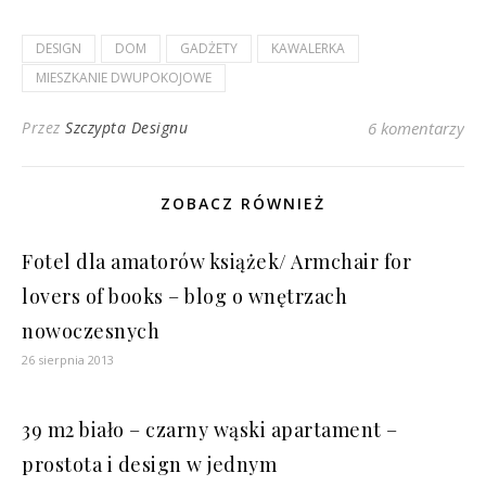
DESIGN
DOM
GADŻETY
KAWALERKA
MIESZKANIE DWUPOKOJOWE
Przez
Szczypta Designu
6 komentarzy
ZOBACZ RÓWNIEŻ
Fotel dla amatorów książek/ Armchair for
lovers of books – blog o wnętrzach
nowoczesnych
26 sierpnia 2013
39 m2 biało – czarny wąski apartament –
prostota i design w jednym