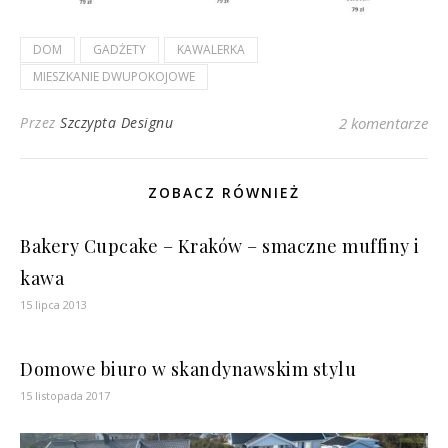
DOM
GADŻETY
KAWALERKA
MIESZKANIE DWUPOKOJOWE
Przez
Szczypta Designu
2 komentarze
ZOBACZ RÓWNIEŻ
Bakery Cupcake – Kraków – smaczne muffiny i
kawa
15 lipca 2013
Domowe biuro w skandynawskim stylu
15 listopada 2017