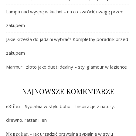
Lampa nad wyspę w kuchni – na co zwrócić uwagę przed
zakupem
Jakie krzesła do jadalni wybrać? Kompletny poradnik przed
zakupem
Marmur i złoto jako duet idealny – styl glamour w łazience
NAJNOWSZE KOMENTARZE
-
Sypialnia w stylu boho – Inspiracje z natury:
eStilex
drewno, rattan i len
-
Jak urządzić przytulną sypialnię w stylu
Mongolian