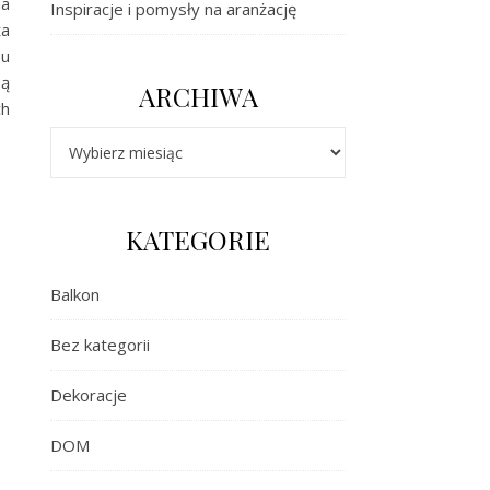
na
Inspiracje i pomysły na aranżację
ża
bu
są
ARCHIWA
ch
Archiwa
KATEGORIE
Balkon
Bez kategorii
Dekoracje
DOM