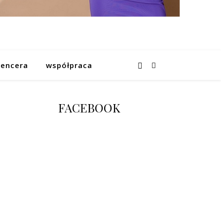
uencera
współpraca
FACEBOOK
e