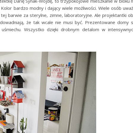
tektkę Darię Synak-Wojdę, to trzypokojowe mieszkanie w bloku 
. Kolor bardzo modny i dający wiele możliwości. Wiele osób uwa
tej barwie za sterylne, zimne, laboratoryjne. Ale projektantki o
udowadniają, że tak wcale nie musi być. Prezentowane domy 
 i uśmiechu. Wszystko dzięki drobnym detalom w intensywny