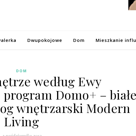
alerka
Dwupokojowe
Dom
Mieszkanie infl
DOM
ętrze według Ewy
– program Domo+ – biał
log wnętrzarski Modern
Living
2 października 2013