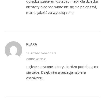
odradza!szukałam ostatnio mebli dla dziecka i
niestety blac red white nic się nie polepszył,
marna jakość za wysoką cenę
KLARA
29 LUTEGO 2016 O 06:49
ODPOWIEDZ
Piękne nasycone kolory, bardzo podobają mi
się takie. Dzięki nim aranżacja nabiera
charakteru.