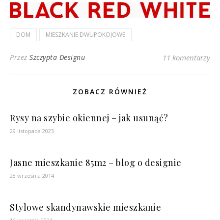
DOM
MIESZKANIE DWUPOKOJOWE
Przez
Szczypta Designu
11 komentarzy
ZOBACZ RÓWNIEŻ
Rysy na szybie okiennej – jak usunąć?
29 listopada 2023
Jasne mieszkanie 85m2 – blog o designie
28 września 2014
Stylowe skandynawskie mieszkanie