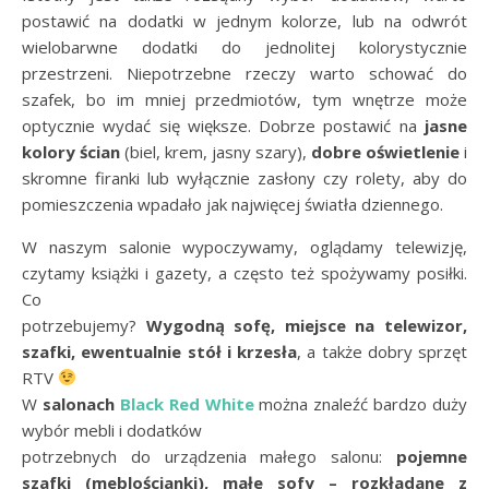
postawić na dodatki w jednym kolorze, lub na odwrót
wielobarwne dodatki do jednolitej kolorystycznie
przestrzeni. Niepotrzebne rzeczy warto schować do
szafek, bo im mniej przedmiotów, tym wnętrze może
optycznie wydać się większe. Dobrze postawić na
jasne
kolory ścian
(biel, krem, jasny szary),
dobre oświetlenie
i
skromne firanki lub wyłącznie zasłony czy rolety, aby do
pomieszczenia wpadało jak najwięcej światła dziennego.
W naszym salonie wypoczywamy, oglądamy telewizję,
czytamy książki i gazety, a często też spożywamy posiłki.
Co
potrzebujemy?
Wygodną sofę, miejsce na telewizor,
szafki, ewentualnie stół i krzesła
, a także dobry sprzęt
RTV
W
salonach
Black Red White
można znaleźć bardzo duży
wybór mebli i dodatków
potrzebnych do urządzenia małego salonu:
pojemne
szafki (meblościanki), małe sofy – rozkładane z