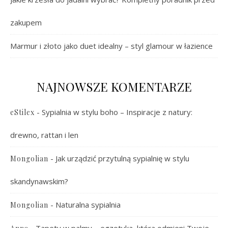
zakupem
Marmur i złoto jako duet idealny – styl glamour w łazience
NAJNOWSZE KOMENTARZE
-
Sypialnia w stylu boho – Inspiracje z natury:
eStilex
drewno, rattan i len
-
Jak urządzić przytulną sypialnię w stylu
Mongolian
skandynawskim?
-
Naturalna sypialnia
Mongolian
-
Tapety w palmy – egzotyka, która odmieni Twoje