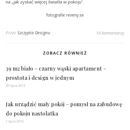
na „jak zyskać więcej światła w pokoju”.
fotografie reveny.se
Przez
Szczypta Designu
10 komentarzy
ZOBACZ RÓWNIEŻ
39 m2 biało – czarny wąski apartament –
prostota i design w jednym
30 lipca 2013
Jak urządzić mały pokój – pomysł na zabudowę
do pokoju nastolatka
1 lipca 2015