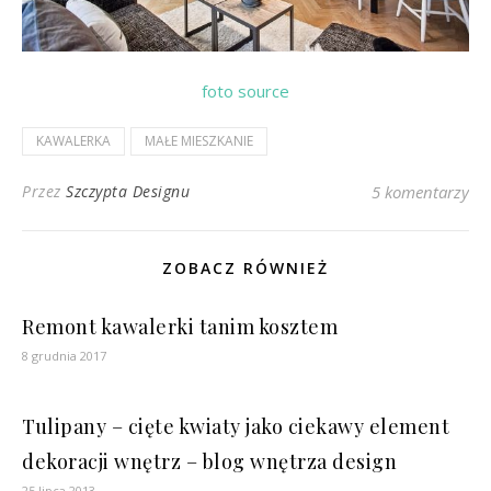
foto source
KAWALERKA
MAŁE MIESZKANIE
Przez
Szczypta Designu
5 komentarzy
ZOBACZ RÓWNIEŻ
Remont kawalerki tanim kosztem
8 grudnia 2017
Tulipany – cięte kwiaty jako ciekawy element
dekoracji wnętrz – blog wnętrza design
25 lipca 2013