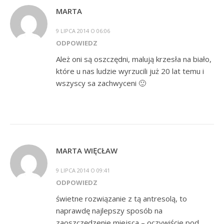
MARTA
9 LIPCA 2014 O 06:06
ODPOWIEDZ
Ależ oni są oszczędni, malują krzesła na biało,
które u nas ludzie wyrzucili już 20 lat temu i
wszyscy sa zachwyceni 🙂
MARTA WIĘCŁAW
9 LIPCA 2014 O 09:41
ODPOWIEDZ
świetne rozwiązanie z tą antresolą, to
naprawdę najlepszy sposób na
zaoszczędzenie miejsca – oczywiście pod