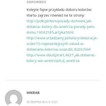
ODPOWIEDZ
Kolejne fajne przykładu doboru kolorów.
Warto zajrzec również na te strony:
http://polki.pl/dom/porady-domowe,jak-
dobierac-kolory-do-wnetrza-porady-pani-
domu,10032185,artykul.html
http://www.urzadzamy.pl/kolory/dekoracje-
scian/10-najwazniejszych-zasad-w-
dobieraniu-kolorow-scian,86_8203.html
http://www.obud.pl/art,4637,jak-dobierac-
kolory-we-wnetrzach,d_wnetrza
WIKRAB
18 SIERPNIA 2016 O 12:01