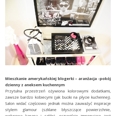
Mieszkanie amerykańskiej blogerki – aranżacja -pokój
dzienny z aneksem kuchennym
Przytulna przestrzeń ożywiona kolorowymi dodatkami,
zawsze bardzo kobiecymi (jak buciki na płycie kuchennej).
Salon widać częściowo jednak można zauważyć inspiracje
stylem glamour (szklane błyszczące powierzchnie,
welurowa kanapa i szkło), oczywiście imponujące jest