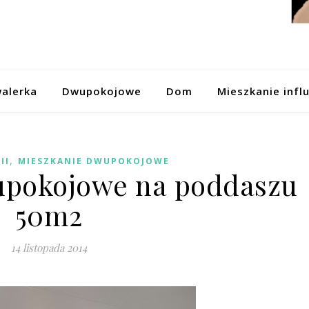
alerka
Dwupokojowe
Dom
Mieszkanie infl
,
II
MIESZKANIE DWUPOKOJOWE
upokojowe na poddaszu
50m2
14 listopada 2014