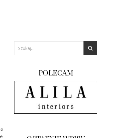
POLECAM
na
ie