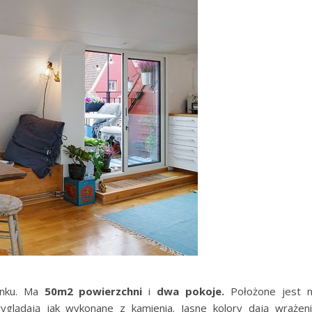
ynku. Ma
50m2 powierzchni
i
dwa pokoje.
Położone jest 
yglądają jak wykonane z kamienia. Jasne kolory dają wrażen