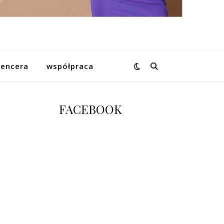
uencera
współpraca
FACEBOOK