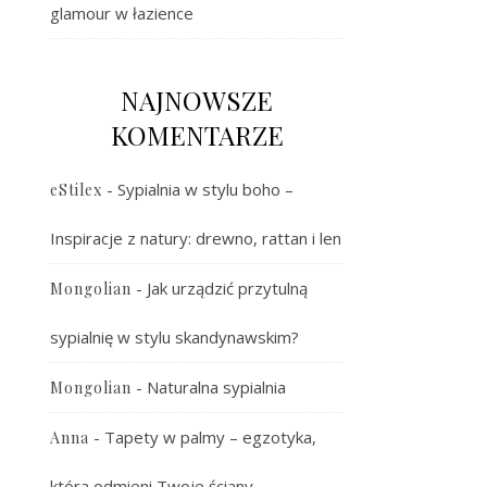
glamour w łazience
NAJNOWSZE
KOMENTARZE
-
Sypialnia w stylu boho –
eStilex
Inspiracje z natury: drewno, rattan i len
-
Jak urządzić przytulną
Mongolian
sypialnię w stylu skandynawskim?
-
Naturalna sypialnia
Mongolian
-
Tapety w palmy – egzotyka,
Anna
która odmieni Twoje ściany