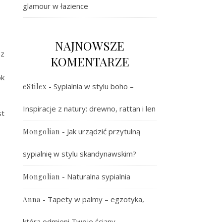
glamour w łazience
NAJNOWSZE
ez
KOMENTARZE
ok
-
Sypialnia w stylu boho –
eStilex
Inspiracje z natury: drewno, rattan i len
st
-
Jak urządzić przytulną
Mongolian
sypialnię w stylu skandynawskim?
-
Naturalna sypialnia
Mongolian
-
Tapety w palmy – egzotyka,
Anna
która odmieni Twoje ściany