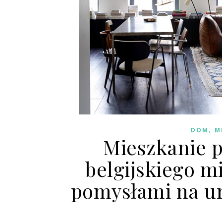
,
DOM
M
Mieszkanie 
belgijskiego m
pomysłami na u