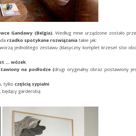
ówce Gandawy (Belgia).
Według mnie urządzone zostało prz
ada
rzadko spotykane rozwiązania
takie jak:
worzą jednolitego zestawu (klasyczny komplet krzeseł stoi ob
est … wózek
tawiony na podłodze (
drugi oryginalny obraz postawiony je
 tylko
częścią sypialni
, będący garderobą