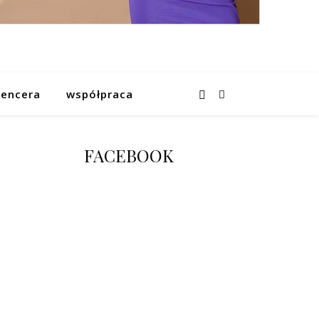
uencera
współpraca
FACEBOOK