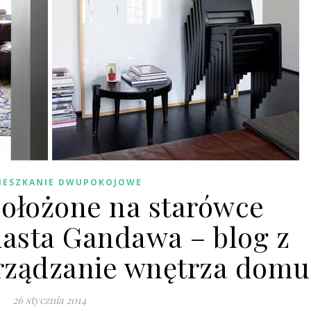
IESZKANIE DWUPOKOJOWE
położone na starówce
iasta Gandawa – blog z
rządzanie wnętrza domu
26 stycznia 2014