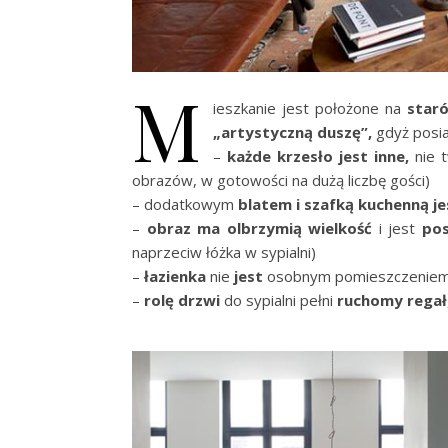
M
ieszkanie jest położone na
star
„artystyczną duszę”,
gdyż posi
–
każde krzesło jest inne,
nie t
obrazów, w gotowości na dużą liczbę gości)
– dodatkowym
blatem i szafką kuchenną j
–
obraz ma olbrzymią wielkość
i jest
pos
naprzeciw łóżka w sypialni)
–
łazienka
nie
jest
osobnym pomieszczeniem,
–
rolę drzwi
do sypialni pełni
ruchomy regał