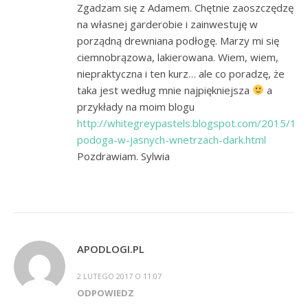
Zgadzam się z Adamem. Chętnie zaoszczędzę
na własnej garderobie i zainwestuję w
porządną drewniana podłogę. Marzy mi się
ciemnobrązowa, lakierowana. Wiem, wiem,
niepraktyczna i ten kurz… ale co poradzę, że
taka jest według mnie najpiękniejsza
a
przykłady na moim blogu
http://whitegreypastels.blogspot.com/2015/10/
podoga-w-jasnych-wnetrzach-dark.html
Pozdrawiam. Sylwia
APODLOGI.PL
2 LUTEGO 2017 O 11:07
ODPOWIEDZ