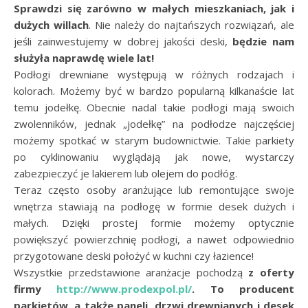
Sprawdzi się zarówno w małych mieszkaniach, jak i
dużych willach
. Nie należy do najtańszych rozwiązań, ale
jeśli zainwestujemy w dobrej jakości deski,
będzie nam
służyła naprawdę wiele lat!
Podłogi drewniane występują w różnych rodzajach i
kolorach. Możemy być w bardzo popularną kilkanaście lat
temu jodełkę. Obecnie nadal takie podłogi mają swoich
zwolenników, jednak „jodełkę” na podłodze najczęściej
możemy spotkać w starym budownictwie. Takie parkiety
po cyklinowaniu wyglądają jak nowe, wystarczy
zabezpieczyć je lakierem lub olejem do podłóg.
Teraz często osoby aranżujące lub remontujące swoje
wnętrza stawiają na podłogę w formie desek dużych i
małych. Dzięki prostej formie możemy optycznie
powiększyć powierzchnię podłogi, a nawet odpowiednio
przygotowane deski położyć w kuchni czy łazience!
Wszystkie przedstawione aranżacje pochodzą
z oferty
firmy
http://www.prodexpol.pl/
.
To producent
parkietów, a także paneli, drzwi drewnianych i desek