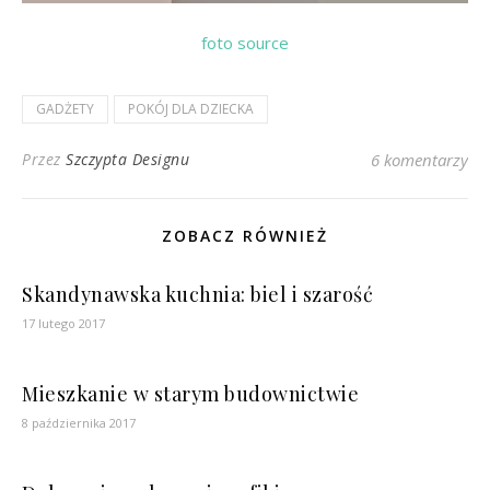
foto source
GADŻETY
POKÓJ DLA DZIECKA
Przez
Szczypta Designu
6 komentarzy
ZOBACZ RÓWNIEŻ
Skandynawska kuchnia: biel i szarość
17 lutego 2017
Mieszkanie w starym budownictwie
8 października 2017