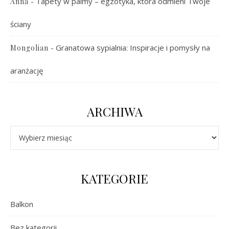
-
Tapety w palmy – egzotyka, która odmieni Twoje
Anna
ściany
-
Granatowa sypialnia: Inspiracje i pomysły na
Mongolian
aranżację
ARCHIWA
Archiwa
KATEGORIE
Balkon
Bez kategorii