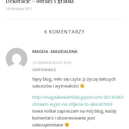
Dekoracje – obrazy i grafiki
14 listopada 2017
6 KOMENTARZY
MAGDA -MAGDALENA
15 CZERWCA 2014 O 19:03
ODPOWIEDZ
fajny blog, miło się czyta ;)) życzę dalszych
sukcesów i wytrwałości
http://magdalenka99.blogspot.com/2014/06/hej
chciaam-wyjsc-na-zdjecia-to-akurat.html
nowa notka! zapraszam na mój blog, każdy
komentarz i obserwowanie jest
odwzajemniane