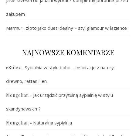
Jakie krzesła do jadalni wybrać? Kompletny poradnik przed
zakupem
Marmur i złoto jako duet idealny – styl glamour w łazience
NAJNOWSZE KOMENTARZE
-
Sypialnia w stylu boho – Inspiracje z natury:
eStilex
drewno, rattan i len
-
Jak urządzić przytulną sypialnię w stylu
Mongolian
skandynawskim?
-
Naturalna sypialnia
Mongolian