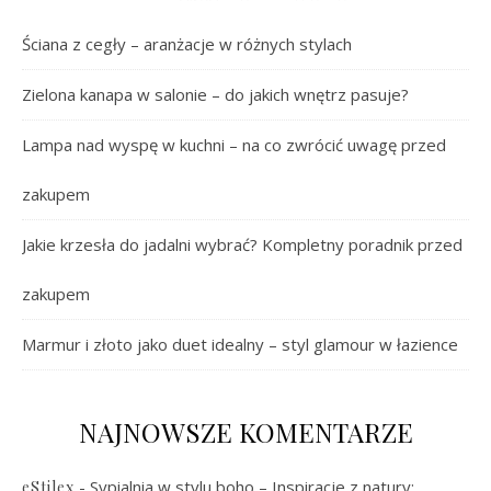
Ściana z cegły – aranżacje w różnych stylach
Zielona kanapa w salonie – do jakich wnętrz pasuje?
Lampa nad wyspę w kuchni – na co zwrócić uwagę przed
zakupem
Jakie krzesła do jadalni wybrać? Kompletny poradnik przed
zakupem
Marmur i złoto jako duet idealny – styl glamour w łazience
NAJNOWSZE KOMENTARZE
-
Sypialnia w stylu boho – Inspiracje z natury:
eStilex