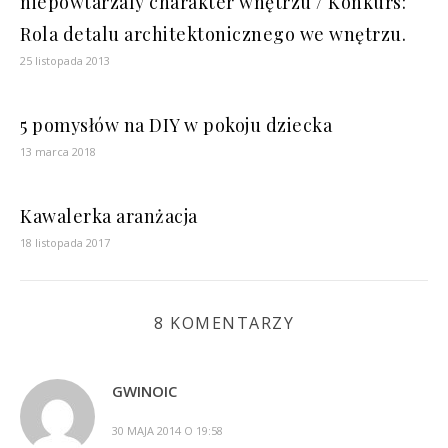
niepowtarzaly charakter wnętrzu / Konkurs:
Rola detalu architektonicznego we wnętrzu.
25 listopada 2013
5 pomysłów na DIY w pokoju dziecka
13 marca 2018
Kawalerka aranżacja
18 listopada 2017
8 KOMENTARZY
GWINOIC
30 MAJA 2014 O 19:58