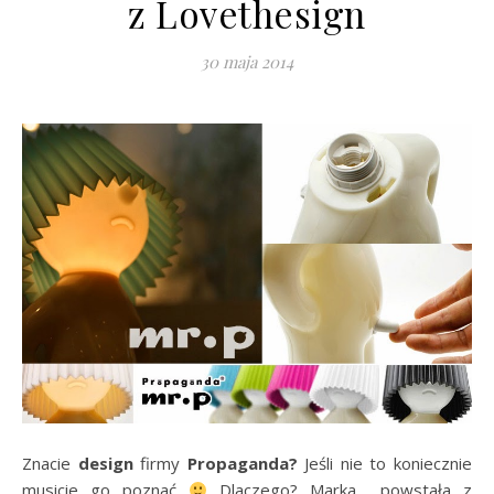
z Lovethesign
30 maja 2014
Znacie
design
firmy
P
ropaganda?
Jeśli nie to koniecznie
musicie go poznać
Dlaczego? Marka powstała z