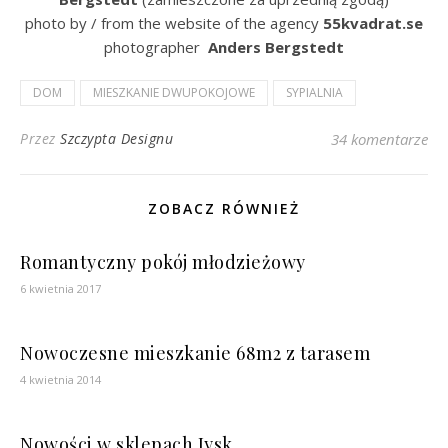
photo by / from the website of the agency
55kvadrat.se
photographer
Anders Bergstedt
DOM
MIESZKANIE DWUPOKOJOWE
SYPIALNIA
Przez
Szczypta Designu
34 komentarze
ZOBACZ RÓWNIEŻ
Romantyczny pokój młodzieżowy
6 kwietnia 2017
Nowoczesne mieszkanie 68m2 z tarasem
4 kwietnia 2014
Nowości w sklepach Jysk