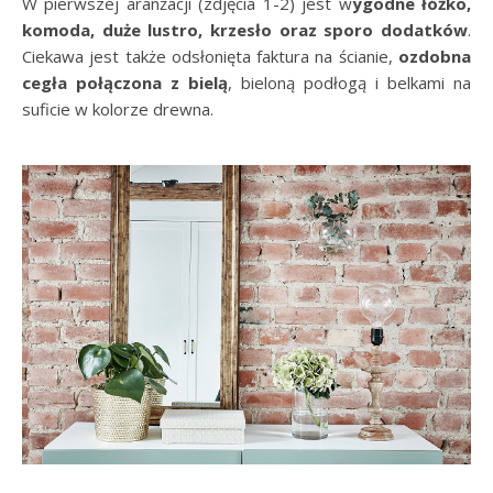
W pierwszej aranżacji (zdjęcia 1-2) jest w
ygodne łóżko,
komoda, duże lustro, krzesło oraz sporo dodatków
.
Ciekawa jest także odsłonięta faktura na ścianie,
ozdobna
cegła połączona z bielą
, bieloną podłogą i belkami na
suficie w kolorze drewna.