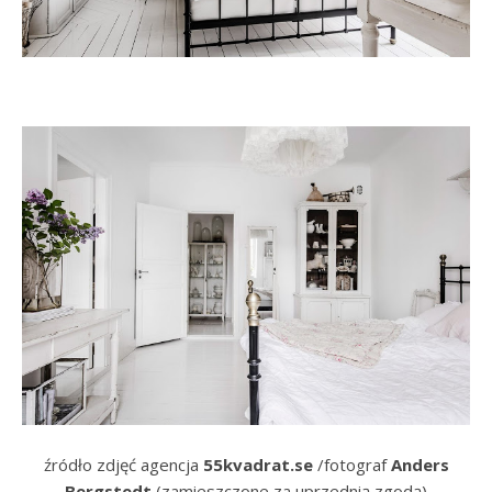
źródło zdjęć agencja
55kvadrat.se
/fotograf
Anders
Bergstedt
(zamieszczone za uprzednią zgodą)