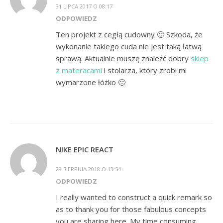
31 LIPCA 2017 O 08:17
ODPOWIEDZ
Ten projekt z cegłą cudowny 🙂 Szkoda, że
wykonanie takiego cuda nie jest taką łatwą
sprawą. Aktualnie muszę znaleźć dobry
sklep
z materacami
i stolarza, który zrobi mi
wymarzone łóżko 🙂
NIKE EPIC REACT
29 SIERPNIA 2018 O 13:54
ODPOWIEDZ
I really wanted to construct a quick remark so
as to thank you for those fabulous concepts
you are sharing here. My time consuming