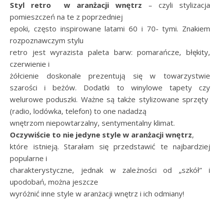
Styl retro w aranżacji wnętrz
– czyli stylizacja
pomieszczeń na te z poprzedniej
epoki, często inspirowane latami 60 i 70- tymi. Znakiem
rozpoznawczym stylu
retro jest wyrazista paleta barw: pomarańcze, błękity,
czerwienie i
żółcienie doskonale prezentują się w towarzystwie
szarości i beżów. Dodatki to winylowe tapety czy
welurowe poduszki. Ważne są także stylizowane sprzęty
(radio, lodówka, telefon) to one nadadzą
wnętrzom niepowtarzalny, sentymentalny klimat.
Oczywiście to nie jedyne style w aranżacji wnętrz
,
które istnieją. Starałam się przedstawić te najbardziej
popularne i
charakterystyczne, jednak w zależności od „szkół” i
upodobań, można jeszcze
wyróżnić inne style w aranżacji wnętrz i ich odmiany!