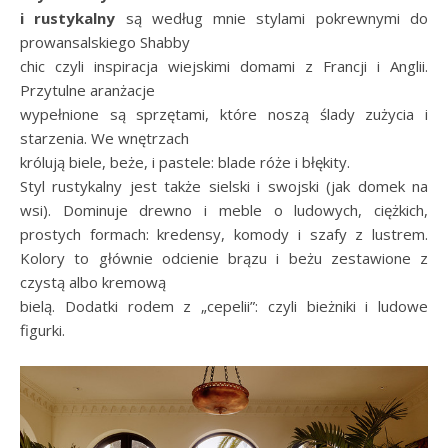
i rustykalny
są według mnie stylami pokrewnymi do
prowansalskiego Shabby
chic czyli inspiracja wiejskimi domami z Francji i Anglii.
Przytulne aranżacje
wypełnione są sprzętami, które noszą ślady zużycia i
starzenia. We wnętrzach
królują biele, beże, i pastele: blade róże i błękity.
Styl rustykalny jest także sielski i swojski (jak domek na
wsi). Dominuje drewno i meble o ludowych, ciężkich,
prostych formach: kredensy, komody i szafy z lustrem.
Kolory to głównie odcienie brązu i beżu zestawione z
czystą albo kremową
bielą. Dodatki rodem z „cepelii”: czyli bieżniki i ludowe
figurki.