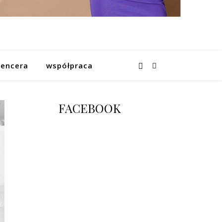
uencera
współpraca
FACEBOOK