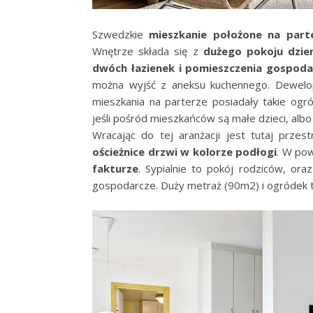
Szwedzkie
mieszkanie położone na par
Wnętrze składa się z
dużego pokoju dzien
dwóch łazienek i pomieszczenia gospod
można wyjść z aneksu kuchennego. Dewelop
mieszkania na parterze posiadały takie ogr
jeśli pośród mieszkańców są małe dzieci, albo
Wracając do tej aranżacji jest tutaj przes
ościeżnice drzwi w kolorze podłogi
. W pow
fakturze
. Sypialnie to pokój rodziców, ora
gospodarcze. Duży metraż (90m2) i ogródek