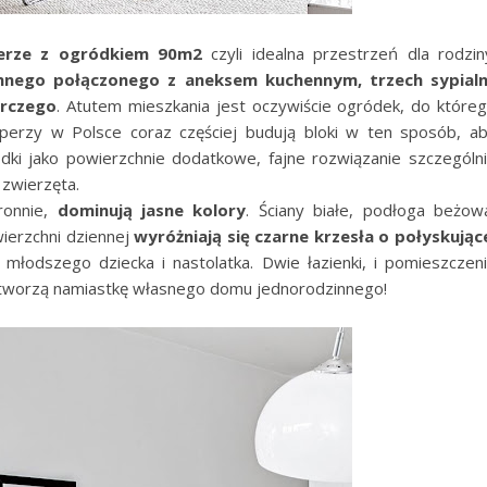
terze z ogródkiem 90m2
czyli idealna przestrzeń dla rodzin
nego połączonego z aneksem kuchennym, trzech sypialn
arczego
. Atutem mieszkania jest oczywiście ogródek, do które
erzy w Polsce coraz częściej budują bloki w ten sposób, a
ódki jako powierzchnie dodatkowe, fajne rozwiązanie szczególn
 zwierzęta.
tronnie,
dominują jasne kolory
. Ściany białe, podłoga beżow
ierzchni dziennej
wyróżniają się czarne krzesła o połyskując
z młodszego dziecka i nastolatka. Dwie łazienki, i pomieszczen
 tworzą namiastkę własnego domu jednorodzinnego!