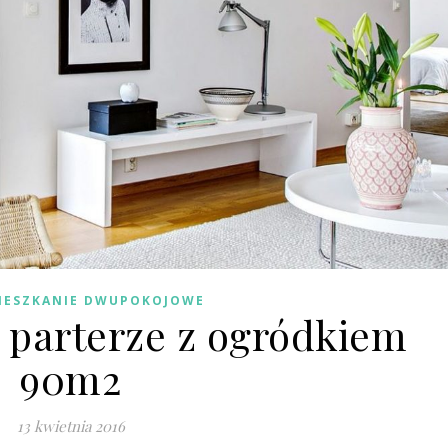
IESZKANIE DWUPOKOJOWE
 parterze z ogródkiem
90m2
13 kwietnia 2016