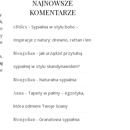
NAJNOWSZE
KOMENTARZE
y.
i,
-
Sypialnia w stylu boho –
eStilex
go
by
Inspiracje z natury: drewno, rattan i len
ie
-
Jak urządzić przytulną
Mongolian
a,
ej
sypialnię w stylu skandynawskim?
ie
-
Naturalna sypialnia
Mongolian
-
Tapety w palmy – egzotyka,
Anna
która odmieni Twoje ściany
-
Granatowa sypialnia:
Mongolian