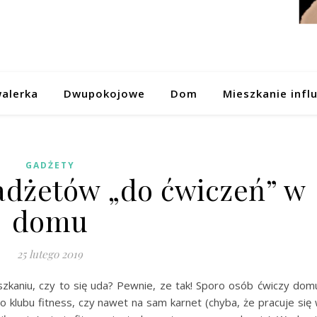
alerka
Dwupokojowe
Dom
Mieszkanie infl
GADŻETY
gadżetów „do ćwiczeń” w
domu
25 lutego 2019
kaniu, czy to się uda? Pewnie, ze tak! Sporo osób ćwiczy dom
 klubu fitness, czy nawet na sam karnet (chyba, że pracuje się