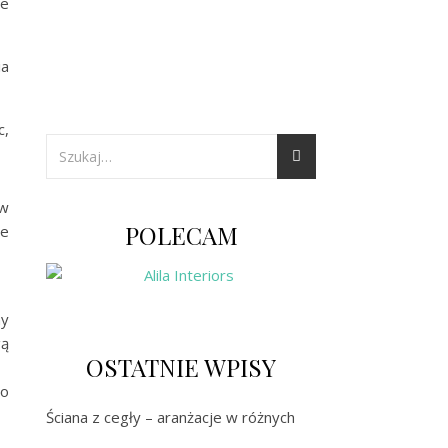
ie
ia
c,
 w
POLECAM
ie
ny
gą
OSTATNIE WPISY
wo
Ściana z cegły – aranżacje w różnych