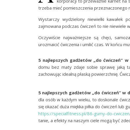
korporacji to przeważnie karnet na 
trzeba mieć pomieszczenia przeznaczonego 
Wystarczy wydzielony niewielki kawałek po
zajmowana podczas ćwiczeń to nie niewiele wię
Oczywiście najważniejsze są chęci, samoz
urozmaicić ćwiczenia i umilić czas. W końcu mu
5 najlepszych gadżetów „do ćwiczeń” w
domu bez maty zdaje sobie sprawę jaką ta 
zachowując idealną płaską powierzchnię. Ćwicz
5 najlepszych gadżetów „do ćwiczeń” w d
dla osób w każdym wieku, to doskonale ćwic
się okazać duża miękka piłka do ćwiczeń lub 
https://specialfitness.pl/86-gumy-do-cwiczen
tanie, a efekty na naszym ciele mogą być zde