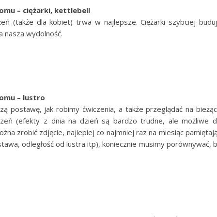
mu – ciężarki, kettlebell
ń (także dla kobiet) trwa w najlepsze. Ciężarki szybciej budu
a nasza wydolność.
omu – lustro
zą postawę, jak robimy ćwiczenia, a także przeglądać na bieżą
zeń (efekty z dnia na dzień są bardzo trudne, ale możliwe 
żna zrobić zdjęcie, najlepiej co najmniej raz na miesiąc pamiętaj
stawa, odległość od lustra itp), koniecznie musimy porównywać, 