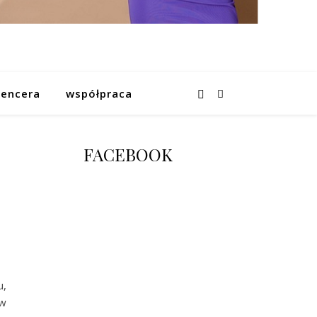
uencera
współpraca
FACEBOOK
u,
 w