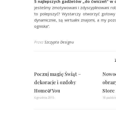
5 najlepszych gadżetów „do ćwiczeń” 
jesteśmy zmotywowani i zdyscyplinowani robi
to polepszyć? Wystarczy otworzyć gotowy 
dynamicznie, są wirtualni znajomi, a my po
ogniska”.
Przez
Szczypta Designu
Poczuj magię Świąt –
Nowoc
dekoracje i ozdoby
obraz
Home&You
Store
6 grudnia 2015
18 paździ