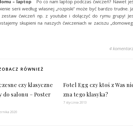
w domu – laptop
Po co nam laptop podczas ćwiczeń? Nawet jeś
enie serii według własnej „rozpiski” może być bardzo trudne. J
zestaw ćwiczeń np. z youtube i dołączyć do rymu grupy! Je
zostajemy skupieni na naszych ćwiczeniach w zaciszu „domowe
4 komentar
ZOBACZ RÓWNIEŻ
zesne czy klasyczne
Fotel Egg czy ktoś z Was ni
y do salonu – Poster
zna tego klasyka?
7 stycznia 2013
ernika 2020