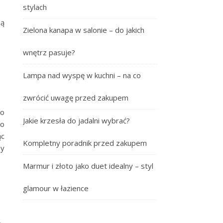
stylach
ją
Zielona kanapa w salonie – do jakich
wnętrz pasuje?
Lampa nad wyspę w kuchni – na co
zwrócić uwagę przed zakupem
co
Jakie krzesła do jadalni wybrać?
do
ąc
Kompletny poradnik przed zakupem
by
Marmur i złoto jako duet idealny – styl
glamour w łazience