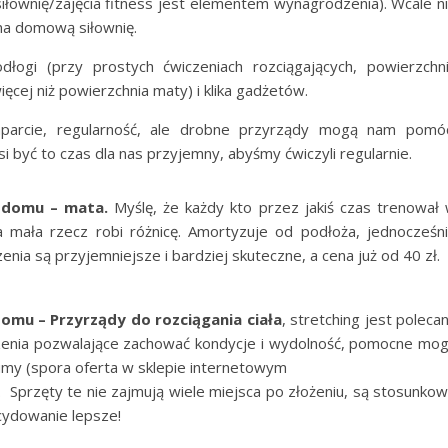
siłownię/zajęcia fitness jest elementem wynagrodzenia). Wcale n
na domową siłownię.
dłogi (przy prostych ćwiczeniach rozciągających, powierzchn
cej niż powierzchnia maty) i klika gadżetów.
aparcie, regularność, ale drobne przyrządy mogą nam pomó
si być to czas dla nas przyjemny, abyśmy ćwiczyli regularnie.
 domu – mata.
Myślę, że każdy kto przez jakiś czas trenował
mała rzecz robi różnicę. Amortyzuje od podłoża, jednocześn
enia są przyjemniejsze i bardziej skuteczne, a cena już od 40 zł.
omu – Przyrządy do rozciągania ciała
, stretching jest poleca
zenia pozwalające zachować kondycje i wydolność, pomocne mo
gumy (spora oferta w sklepie internetowym
. Sprzęty te nie zajmują wiele miejsca po złożeniu, są stosunko
cydowanie lepsze!