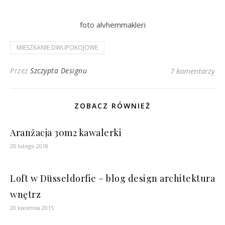
foto alvhemmakleri
MIESZKANIE DWUPOKOJOWE
Przez
Szczypta Designu
7 komentarzy
ZOBACZ RÓWNIEŻ
Aranżacja 30m2 kawalerki
20 lutego 2018
Loft w Düsseldorfie – blog design architektura
wnętrz
20 kwietnia 2015