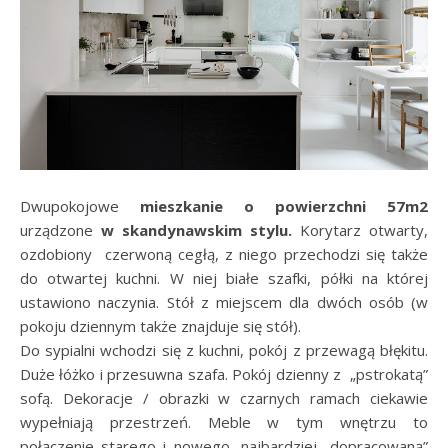
Dwupokojowe
mieszkanie o powierzchni 57m2
urządzone
w skandynawskim stylu.
Korytarz otwarty,
ozdobiony czerwoną cegłą, z niego przechodzi się także
do otwartej kuchni. W niej białe szafki, półki na której
ustawiono naczynia. Stół z miejscem dla dwóch osób (w
pokoju dziennym także znajduje się stół).
Do sypialni wchodzi się z kuchni, pokój z przewagą błękitu.
Duże łóżko i przesuwna szafa. Pokój dzienny z „pstrokatą”
sofą. Dekoracje / obrazki w czarnych ramach ciekawie
wypełniają przestrzeń. Meble w tym wnętrzu to
połączenie starego i nowego, najbardziej „dopracowaną”