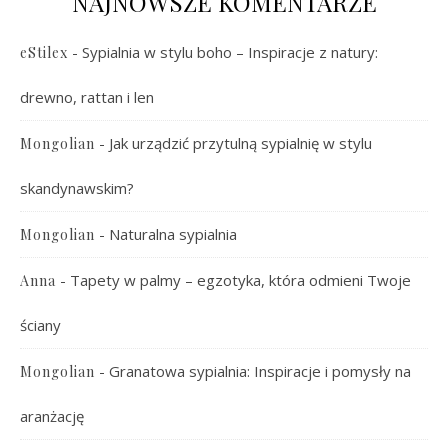
NAJNOWSZE KOMENTARZE
-
Sypialnia w stylu boho – Inspiracje z natury:
eStilex
drewno, rattan i len
-
Jak urządzić przytulną sypialnię w stylu
Mongolian
skandynawskim?
-
Naturalna sypialnia
Mongolian
-
Tapety w palmy – egzotyka, która odmieni Twoje
Anna
ściany
-
Granatowa sypialnia: Inspiracje i pomysły na
Mongolian
aranżację