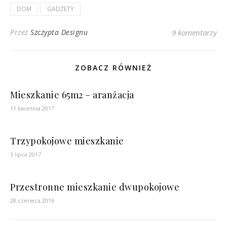
DOM
GADŻETY
Przez
Szczypta Designu
9 komentarzy
ZOBACZ RÓWNIEŻ
Mieszkanie 65m2 – aranżacja
11 kwietnia 2017
Trzypokojowe mieszkanie
5 lipca 2017
Przestronne mieszkanie dwupokojowe
28 czerwca 2016