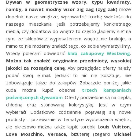
Dywan w geometryczne wzory, typu kwadraty,
romby, a nawet modny wzór zig zag (zyg zak)
może
dopełnić nasze wnętrze, wprowadzić trochę świeżości do
naszego mieszkania. Jeśli potrzebujemy konkretnego
mebla, czy dodatków do wnętrz to często „łapiemy się” na
tym, że sklepów z wyposażeniem wnętrz nie brakuje, a
mimo to nie możemy znaleźć tego, co sobie wymarzyliśmy.
Wtedy polecam odwiedzić
klub zakupowy Westwing
.
Można tak znaleźć oryginalne przedmioty, wysokiej
jakości za rozsądną cenę
. Aby przeglądać oferty należy
podać swój e-mail. Jednak to nic nie kosztuje, nie
zobowiązuje także do zakupów. Zobaczcie poniżej jakie
cuda można kupić obecnie
trzech kampaniach
poświęconych dywanom
. Oferty podzielone są na ciepłą,
chłodną oraz stonowaną kolorystykę. Jest w czym
wybierać! Dodatkowo codziennie pojawiają się nowe
produkty – przeważnie w tematyce wyposażenia wnętrz,
ale okresowo można także kupić torebki
Louis Vuitton,
Love Moschino, Versace,
biżuterię (zegarki
Michael