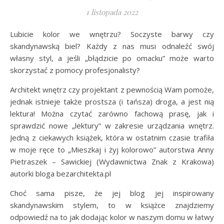
1 listopada 2022
Lubicie kolor we wnętrzu? Soczyste barwy czy
skandynawską biel? Każdy z nas musi odnaleźć swój
własny styl, a jeśli „błądzicie po omacku” może warto
skorzystać z pomocy profesjonalisty?
Architekt wnętrz czy projektant z pewnością Wam pomoże,
jednak istnieje także prostsza (i tańsza) droga, a jest nią
lektura! Można czytać zarówno fachową prasę, jak i
sprawdzić nowe „lektury” w zakresie urządzania wnętrz.
Jedną z ciekawych książek, która w ostatnim czasie trafiła
w moje ręce to „Mieszkaj i żyj kolorowo” autorstwa Anny
Pietraszek – Sawickiej (Wydawnictwa Znak z Krakowa)
autorki bloga bezarchitekta.pl
Choć sama pisze, że jej blog jej inspirowany
skandynawskim stylem, to w książce znajdziemy
odpowiedź na to jak dodając kolor w naszym domu w łatwy