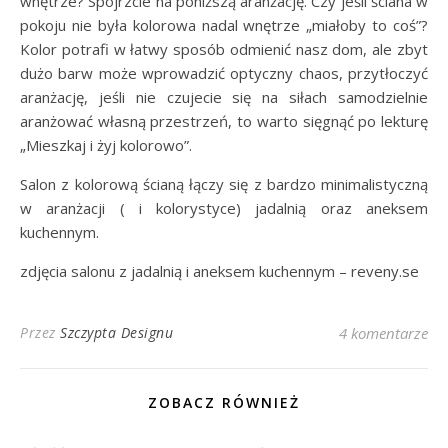
wnętrze? Spójrzcie na poniższą aranżację. Czy jeśli ściana w
pokoju nie była kolorowa nadal wnętrze „miałoby to coś”?
Kolor potrafi w łatwy sposób odmienić nasz dom, ale zbyt
dużo barw może wprowadzić optyczny chaos, przytłoczyć
aranżację, jeśli nie czujecie się na siłach samodzielnie
aranżować własną przestrzeń, to warto sięgnąć po lekturę
„Mieszkaj i żyj kolorowo”.
Salon z kolorową ścianą łączy się z bardzo minimalistyczną
w aranżacji ( i kolorystyce) jadalnią oraz aneksem
kuchennym.
zdjęcia salonu z jadalnią i aneksem kuchennym – reveny.se
Przez
Szczypta Designu
4 komentarze
ZOBACZ RÓWNIEŻ