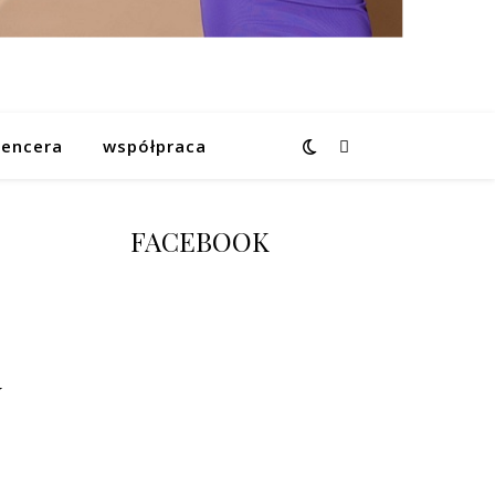
uencera
współpraca
FACEBOOK
w