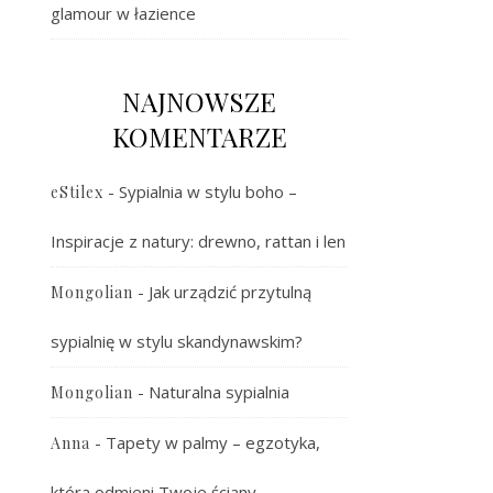
glamour w łazience
NAJNOWSZE
KOMENTARZE
-
Sypialnia w stylu boho –
eStilex
Inspiracje z natury: drewno, rattan i len
-
Jak urządzić przytulną
Mongolian
sypialnię w stylu skandynawskim?
-
Naturalna sypialnia
Mongolian
-
Tapety w palmy – egzotyka,
Anna
która odmieni Twoje ściany