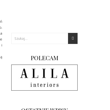
ń
b.
na
we
 i
POLECAM
ją