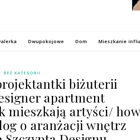
alerka
Dwupokojowe
Dom
Mieszkanie infl
BEZ KATEGORII
rojektantki biżuterii
designer apartment
k mieszkają artyści/ ho
 blog o aranżacji wnętrz
 Szczypta Designu