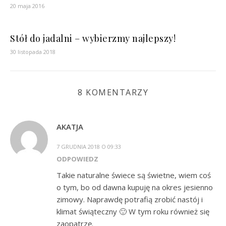
20 maja 2016
Stół do jadalni – wybierzmy najlepszy!
30 listopada 2018
8 KOMENTARZY
AKATJA
7 GRUDNIA 2018 O 09:33
ODPOWIEDZ
Takie naturalne świece są świetne, wiem coś
o tym, bo od dawna kupuję na okres jesienno
zimowy. Naprawdę potrafią zrobić nastój i
klimat świąteczny 🙂 W tym roku również się
zaopatrzę.