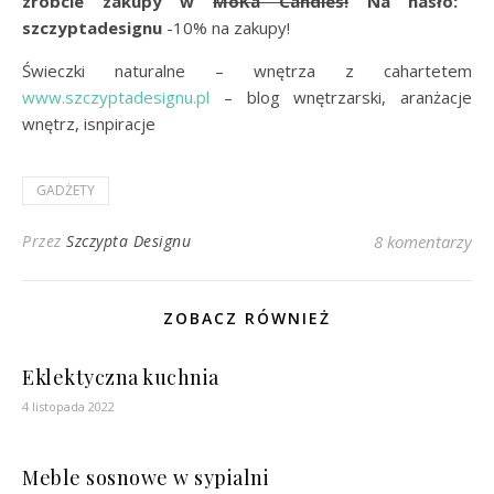
zróbcie zakupy w
MoKa Candles!
Na hasło:
szczyptadesignu
-10% na zakupy!
Świeczki naturalne – wnętrza z cahartetem
www.szczyptadesignu.pl
– blog wnętrzarski, aranżacje
wnętrz, isnpiracje
GADŻETY
Przez
Szczypta Designu
8 komentarzy
ZOBACZ RÓWNIEŻ
Eklektyczna kuchnia
4 listopada 2022
Meble sosnowe w sypialni