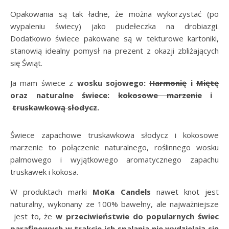
Opakowania są tak ładne, że można wykorzystać (po
wypaleniu świecy) jako pudełeczka na drobiazgi.
Dodatkowo świece pakowane są w tekturowe kartoniki,
stanowią idealny pomysł na prezent z okazji zbliżających
się Świąt.
Ja mam świece z
wosku sojowego:
Harmonię
i
Miętę
oraz naturalne świece:
kokosowe marzenie
i
truskawkową słodycz
.
Świece zapachowe truskawkowa słodycz i kokosowe
marzenie to połączenie naturalnego, roślinnego wosku
palmowego i wyjątkowego aromatycznego zapachu
truskawek i kokosa.
W produktach marki
MoKa Candels
nawet knot jest
naturalny, wykonany ze 100% bawełny, ale najważniejsze
jest to, że
w przeciwieństwie do popularnych świec
parafinowych w trakcie ich spalania nie wydzielają się