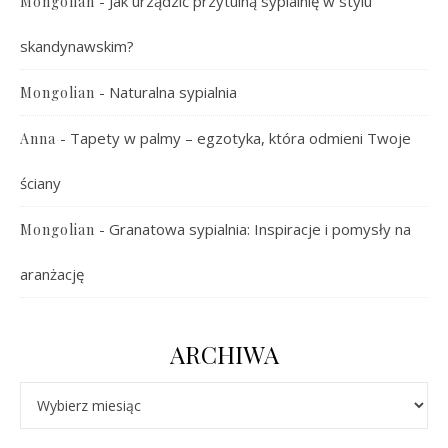
-
Jak urządzić przytulną sypialnię w stylu
Mongolian
skandynawskim?
-
Naturalna sypialnia
Mongolian
-
Tapety w palmy – egzotyka, która odmieni Twoje
Anna
ściany
-
Granatowa sypialnia: Inspiracje i pomysły na
Mongolian
aranżację
ARCHIWA
Archiwa