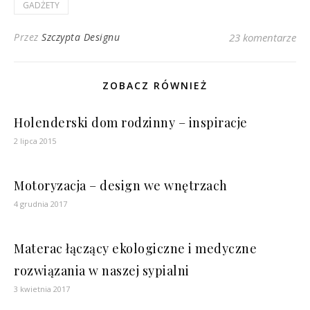
GADŻETY
Przez
Szczypta Designu
23 komentarze
ZOBACZ RÓWNIEŻ
Holenderski dom rodzinny – inspiracje
2 lipca 2015
Motoryzacja – design we wnętrzach
4 grudnia 2017
Materac łączący ekologiczne i medyczne
rozwiązania w naszej sypialni
3 kwietnia 2017