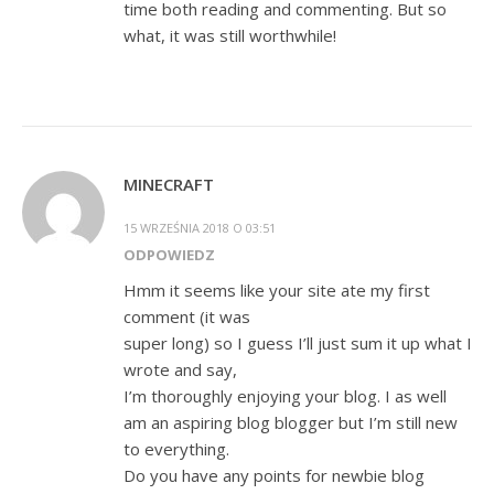
time both reading and commenting. But so
what, it was still worthwhile!
MINECRAFT
15 WRZEŚNIA 2018 O 03:51
ODPOWIEDZ
Hmm it seems like your site ate my first
comment (it was
super long) so I guess I’ll just sum it up what I
wrote and say,
I’m thoroughly enjoying your blog. I as well
am an aspiring blog blogger but I’m still new
to everything.
Do you have any points for newbie blog