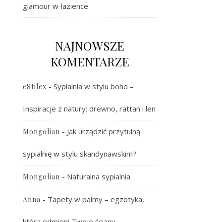
glamour w łazience
NAJNOWSZE
KOMENTARZE
-
Sypialnia w stylu boho –
eStilex
Inspiracje z natury: drewno, rattan i len
-
Jak urządzić przytulną
Mongolian
sypialnię w stylu skandynawskim?
-
Naturalna sypialnia
Mongolian
-
Tapety w palmy – egzotyka,
Anna
która odmieni Twoje ściany