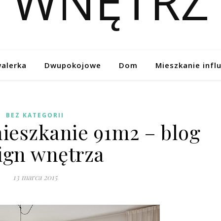
alerka
Dwupokojowe
Dom
Mieszkanie infl
BEZ KATEGORII
ieszkanie 91m2 – blog
ign wnętrza
13 marca 2015