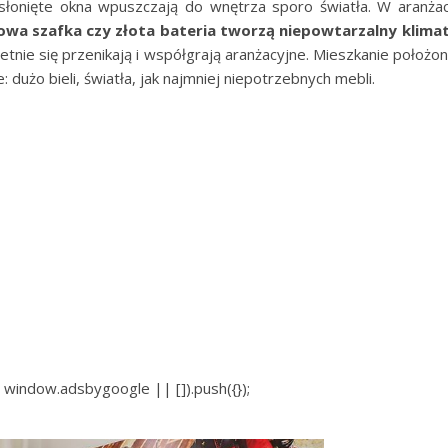
słonięte okna wpuszczają do wnętrza sporo światła. W aranżac
owa szafka czy złota bateria tworzą niepowtarzalny klima
etnie się przenikają i współgrają aranżacyjne. Mieszkanie położo
 dużo bieli, światła, jak najmniej niepotrzebnych mebli.
window.adsbygoogle || []).push({});