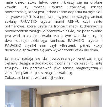
małe dzieci, szkło łatwo pęka i kruszy się na drobne
kawałki. Czy można uzyskać ultracienką szklaną
powierzchnię, która jest jednocześnie odporna na pękanie i
zarysowania? Tak, a odpowiedzią jest innowacyjny laminat
szklany RAUVISIO crystal marki REHAU czyli szkło
polimerowe, które użyte na frontach mebli kuchennych z
powodzeniem zastępuje prawdziwe szkło, ale pozbawione
jest wad takiego materiału. Marka wprowadziła na rynek
dwa rodzaje szklanego laminatu: RAUVISIO crystal i
RAUVISIO crystal slim czyli ultracienki panel, który
doskonale sprawdza się jako wykończenie wnęk lub ścian.
Laminaty nadają się do nowoczesnego wnętrza, mają
ciekawy design, a dodatkowo można na nich pisać (np. listę
zakupów) lub potraktować jako tablicę magnetyczną (i
zamieścić plan lekcji czy zdjęcia z wakacji).
Zobaczcie laminat w aranżacji kuchni: