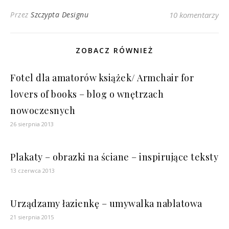
Przez
Szczypta Designu
10 komentarzy
ZOBACZ RÓWNIEŻ
Fotel dla amatorów książek/ Armchair for
lovers of books – blog o wnętrzach
nowoczesnych
26 sierpnia 2013
Plakaty – obrazki na ściane – inspirujące teksty
13 czerwca 2013
Urządzamy łazienkę – umywalka nablatowa
21 sierpnia 2015