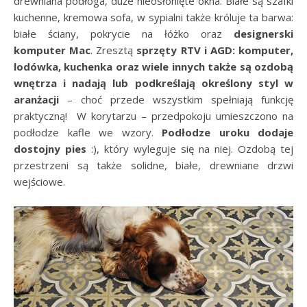
drewniana podłoga, duże nieosłonięte okna. Białe są szafki
kuchenne, kremowa sofa, w sypialni także króluje ta barwa:
białe ściany, pokrycie na łóżko oraz
designerski
komputer Mac
. Zresztą
sprzęty RTV i AGD: komputer,
lodówka, kuchenka oraz wiele innych także są ozdobą
wnętrza i nadają lub podkreślają określony styl w
aranżacji
– choć przede wszystkim spełniają funkcję
praktyczną! W korytarzu – przedpokoju umieszczono na
podłodze kafle we wzory.
Podłodze uroku dodaje
dostojny pies
:), który wyleguje się na niej. Ozdobą tej
przestrzeni są także solidne, białe, drewniane drzwi
wejściowe.