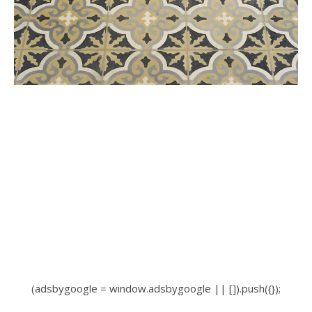
(adsbygoogle = window.adsbygoogle || []).push({});