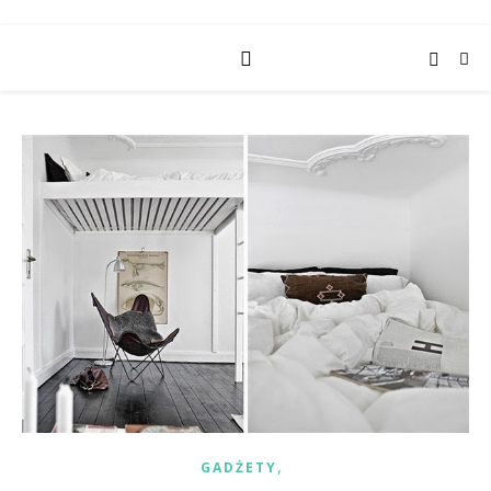
,
GADŻETY