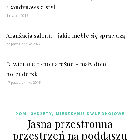
skandynawski styl
4 marca 2015
Aranżacja salonu – jakie meble się sprawdzą
22 października 2022
Otwierane okno narożne – mały dom
holenderski
17 października 2015
,
,
DOM
GADŻETY
MIESZKANIE DWUPOKOJOWE
Jasna przestronna
przestrzeń na poddaszu