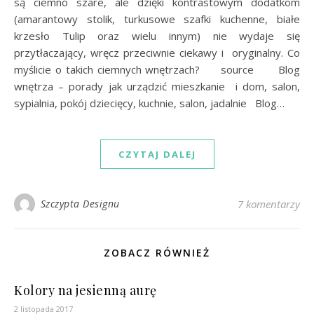
są ciemno szare, ale dzięki kontrastowym dodatkom
(amarantowy stolik, turkusowe szafki kuchenne, białe
krzesło Tulip oraz wielu innym) nie wydaje się
przytłaczający, wręcz przeciwnie ciekawy i oryginalny. Co
myślicie o takich ciemnych wnętrzach? source Blog
wnętrza – porady jak urządzić mieszkanie i dom, salon,
sypialnia, pokój dziecięcy, kuchnie, salon, jadalnie Blog…
CZYTAJ DALEJ
Szczypta Designu
7 komentarzy
ZOBACZ RÓWNIEŻ
Kolory na jesienną aurę
2 listopada 2017