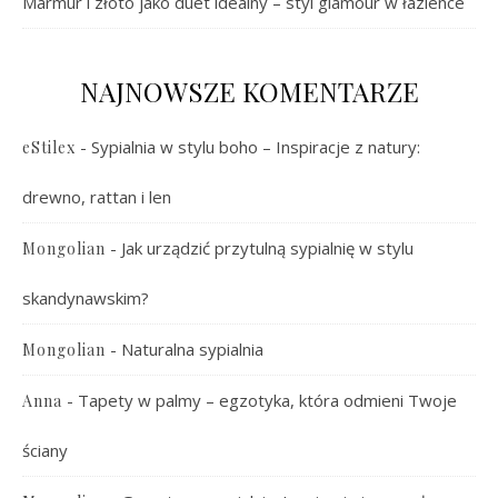
Marmur i złoto jako duet idealny – styl glamour w łazience
NAJNOWSZE KOMENTARZE
-
Sypialnia w stylu boho – Inspiracje z natury:
eStilex
drewno, rattan i len
-
Jak urządzić przytulną sypialnię w stylu
Mongolian
skandynawskim?
-
Naturalna sypialnia
Mongolian
-
Tapety w palmy – egzotyka, która odmieni Twoje
Anna
ściany