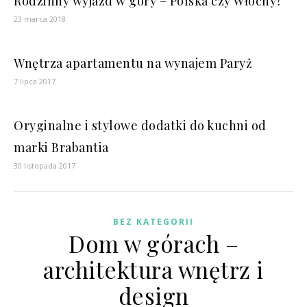
Rodzinny wyjazd w góry – Polska czy Włochy?
23 marca 2018
Wnętrza apartamentu na wynajem Paryż
7 lipca 2017
Oryginalne i stylowe dodatki do kuchni od
marki Brabantia
30 listopada 2017
BEZ KATEGORII
Dom w górach –
architektura wnętrz i
design